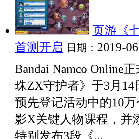
页游《七
首测开启
2019-06
日期：
Bandai Namco O
珠ZX守护者》于3月1
预先登记活动中的10
影X关键人物课程，并添
特别发布3段《...