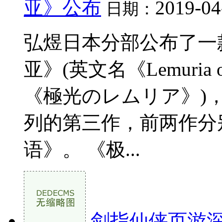
亚》公布
2019-04
日期：
弘煜日本分部公布了一
亚》(英文名《Lemuria o
《極光のレムリア》)
列的第三作，前两作分
语》。 《极...
剑指仙侠页游深