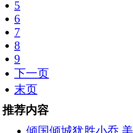
5
6
7
8
9
下一页
末页
推荐内容
倾国倾城犹胜小乔 