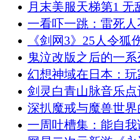
月末美服天梯第1 无
一看吓一跳：雷死人
《剑网3》25人令狐
鬼泣改版之后的一系
幻想神域在日本：玩
剑灵白青山脉音乐点
深扒魔戒与魔兽世界
一周吐槽集：能自我